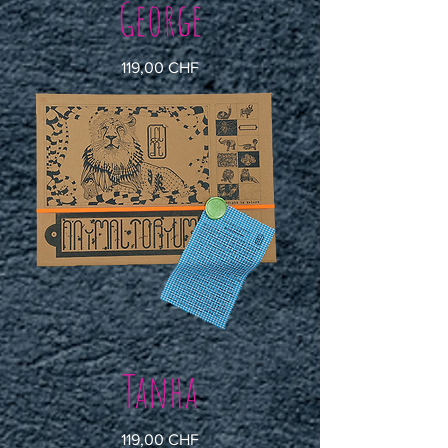
George
Preis
119,00 CHF
Tanha
Preis
119,00 CHF