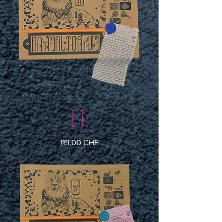
E.J.
Preis
119,00 CHF