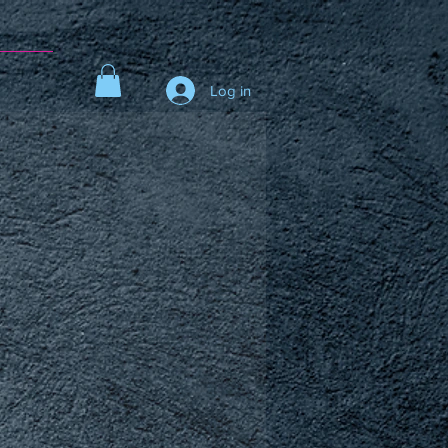
t
Log in
s