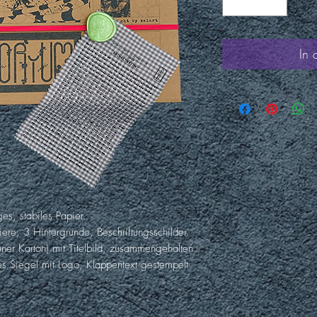
In
s, stabiles Papier.
ere, 3 Hintergründe, Beschriftungsschilder.
er Karton) mit Titelbild, zusammengehalten
s Siegel mit Logo, Klappentext gestempelt