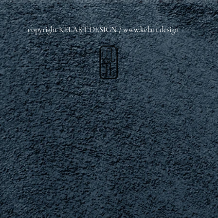
copyright KELART DESIGN /
www.kelart.design