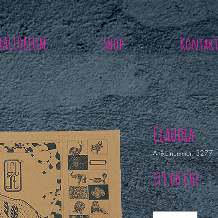
MALTORIUM
Shop
Kontak
Claudia
Artikelnummer: 3277
Prei
119,00 CHF
Anzahl
*