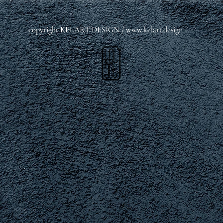
copyright KELART DESIGN /
www.kelart.design