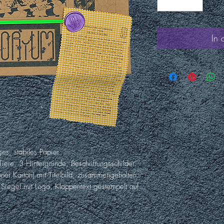
In
s, stabiles Papier.
iere, 3 Hintergründe, Beschriftungsschilder.
er Karton) mit Titelbild, zusammengehalten
Siegel mit Logo, Klappentext gestempelt auf