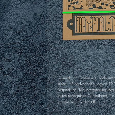
Ausmalbuch Grösse A3, hochwertige
Inhalt: 15 Malvorlagen, davon 12 T
Verpackung: Kreuzverpackung (braun
durch neongrünes Gummiband, lila 
gelbweissem Vichystoff