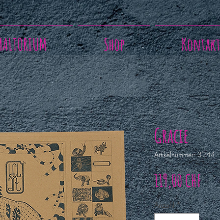
MALTORIUM
Shop
Kontak
Gracie
Artikelnummer: 3244
Prei
119,00 CHF
Anzahl
*