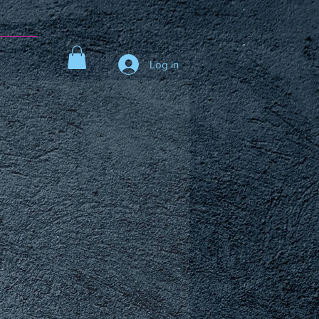
t
Log in
s