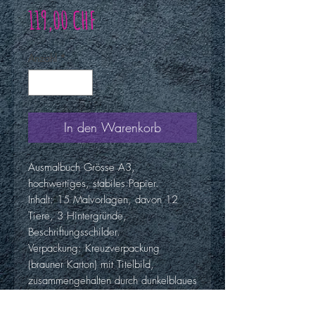
Preis
119,00 CHF
Anzahl
*
In den Warenkorb
Ausmalbuch Grösse A3,
hochwertiges, stabiles Papier.
Inhalt: 15 Malvorlagen, davon 12
Tiere, 3 Hintergründe,
Beschriftungsschilder.
Verpackung: Kreuzverpackung
(brauner Karton) mit Titelbild,
zusammengehalten durch dunkelblaues
Gummiband, gelbes Siegel mit Logo,
Klappentext gestempelt auf