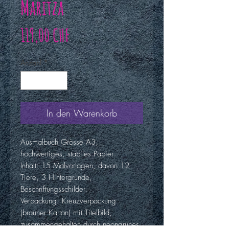
Maritza
Preis
119,00 CHF
Anzahl
*
In den Warenkorb
Ausmalbuch Grösse A3,
hochwertiges, stabiles Papier.
Inhalt: 15 Malvorlagen, davon 12
Tiere, 3 Hintergründe,
Beschriftungsschilder.
Verpackung: Kreuzverpackung
(brauner Karton) mit Titelbild,
zusammengehalten durch neongrünes